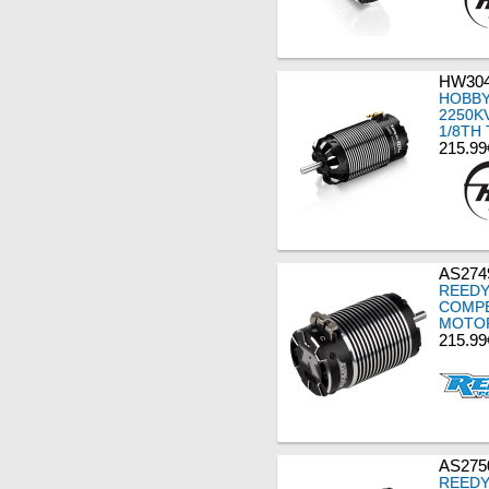
HW304
HOBBY
2250K
1/8TH
215.99
AS274
REEDY
COMPE
MOTOR
215.99
AS275
REEDY