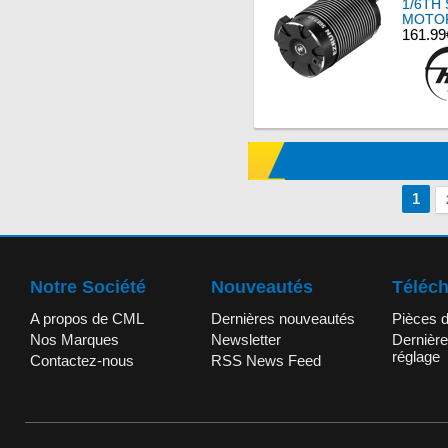
1/6TH 
MOTOR
161.99
1
Notre Société
Nouveautés
Téléc
A propos de CML
Dernières nouveautés
Pièces 
Nos Marques
Newsletter
Dernière
réglage
Contactez-nous
RSS News Feed