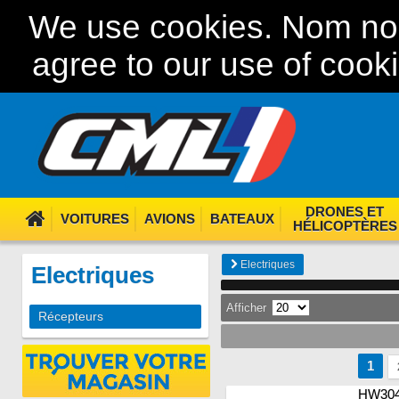
We use cookies. Nom nom
agree to our use of cook
DRONES ET
VOITURES
AVIONS
BATEAUX
HÉLICOPTÈRES
Electriques
Electriques
Afficher
Récepteurs
1
HW304