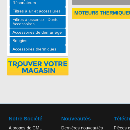
Résonateurs
Filtres à air et accessiures
MOTEURS THERMIQUES
Filtres à essence - Durite -
Accessoires
Accessoires de démarrage
Bougies
Accessoires thermiques
Notre Société
Nouveautés
Téléc
A propos de CML
Dernières nouveautés
Pièces 