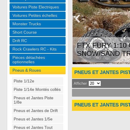
Voitures Piste Electriques
Voitures Petites échelles
Monster Trucks
Short Course
Drift RC
FTX FURY 1:1
Rock Crawlers RC - Kits
SNOW/SAND T
Pièces détachées
optionnelles
Pneus & Roues
PNEUS ET JANTES PIST
Piste 1/12e
Afficher
Piste 1/14e Montés collés
Pneus et Jantes Piste
1/8e
PNEUS ET JANTES PIST
Pneus et Jantes de Drift
Pneus et Jantes 1/5e
Pneus et Jantes Tout