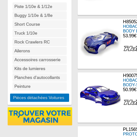
Piste 1/10e & 1/12e
Buggy 1/10e & 1/8e
H8505
Short Course
HOBAO
BODY 
Truck 1/10e
53.99€
Rock Crawlers RC
Ailerons
Accessoires carrosserie
Kits de lumieres
H9007
Planches d'autocollants
HOBAO
BODY-
Peinture
50.99€
Pièces détachées Voitures
PL156
PROTO