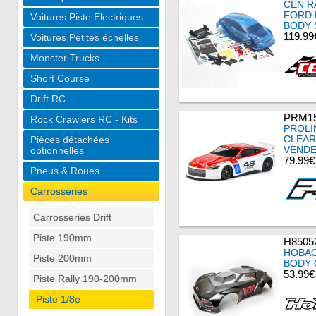
CEN R
FORD 
Voitures Piste Electriques
BODY 
119.99
Voitures Petites échelles
Monster Trucks
Short Course
Drift RC
PRM15
Rock Crawlers RC - Kits
PROLI
CLEAR
Pièces détachées
VENDE
optionnelles
79.99€
Pneus & Roues
Carrosseries
Carrosseries Drift
Piste 190mm
H850
HOBAO
Piste 200mm
BODY 
53.99€
Piste Rally 190-200mm
Piste 1/8e