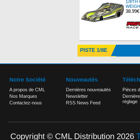
1/8TH
WEIG
38.99€
PISTE 1/8E
Notre Société
Nouveautés
Téléc
A propos de CML
Dernières nouveautés
Pièces 
Nos Marques
Newsletter
Dernière
réglage
Contactez-nous
RSS News Feed
Copyright © CML Distribution 2026