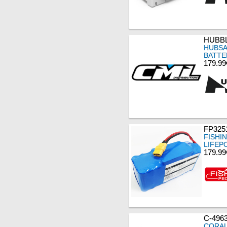
HUBBL
HUBSA
BATTE
179.99
FP325
FISHIN
LIFEP
179.99
C-496
CORAL