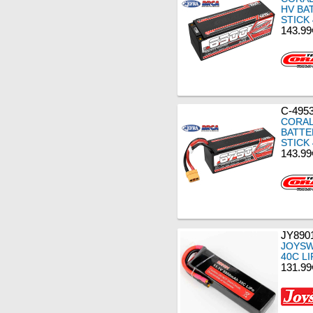
HV BA
STICK
143.99
C-495
CORAL
BATTE
STICK
143.99
JY890
JOYSW
40C L
131.99