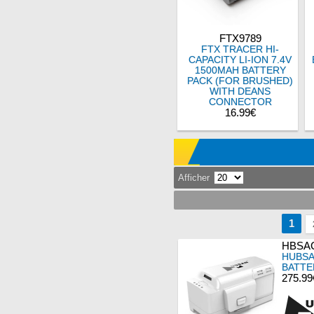
FTX9789
FTX TRACER HI-
CAPACITY LI-ION 7.4V
1500MAH BATTERY
PACK (FOR BRUSHED)
WITH DEANS
CONNECTOR
16.99€
Afficher
1
HBSAC
HUBSA
BATTE
275.99