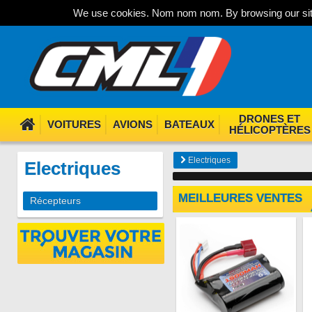
We use cookies. Nom nom nom. By browsing our site
DRONES ET
VOITURES
AVIONS
BATEAUX
HÉLICOPTÈRES
Electriques
Electriques
MEILLEURES VENTES
Récepteurs