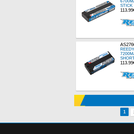
6700M
STICK
113.99
AS276
REEDY
7200M
SHORT
113.99
1