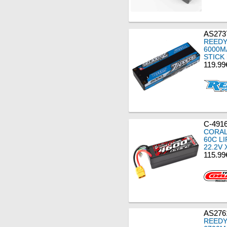
AS273
REEDY
6000MA
STICK
119.99
C-491
CORAL
60C L
22.2V 
115.99
AS276
REEDY