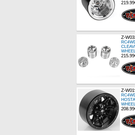
219.99
Z-W03
RC4WD
CLEAVE
WHEEL
215.99
Z-W01
RC4WD
HOSTA
WHEE
208.99