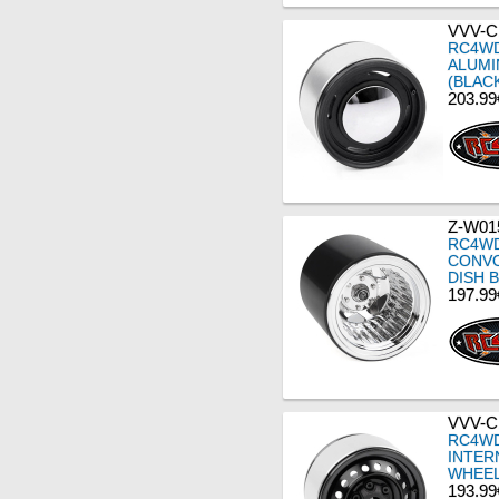
VVV-C
RC4WD
ALUMI
(BLAC
203.99
Z-W01
RC4WD
CONVO
DISH 
197.99
VVV-C
RC4WD
INTER
WHEEL
193.99