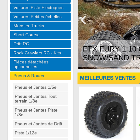
Voitures Piste Electriques
Voitures Petites échelles
Monster Trucks
Short Course
Drift RC
FTX FURY 1:1
Rock Crawlers RC - Kits
SNOW/SAND T
Pièces détachées
optionnelles
Pneus & Roues
MEILLEURES VENTES
Pneus et Jantes 1/5e
Pneus et Jantes Tout
terrain 1/8e
Pneus et Jantes Piste
1/8e
Pneus et Jantes de Drift
Piste 1/12e