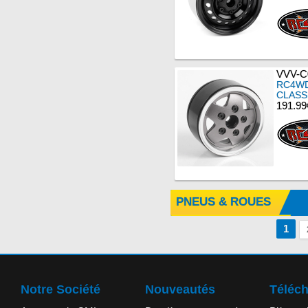
VVV-C
RC4WD
CLASS
191.99
PNEUS & ROUES
1
Notre Société
Nouveautés
Téléc