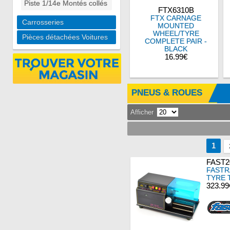
Piste 1/14e Montés collés
FTX6310B
FTX CARNAGE
Carrosseries
MOUNTED
WHEEL/TYRE
Pièces détachées Voitures
COMPLETE PAIR -
BLACK
16.99€
PNEUS & ROUES
Afficher
1
FAST2
FASTR
TYRE 
323.99