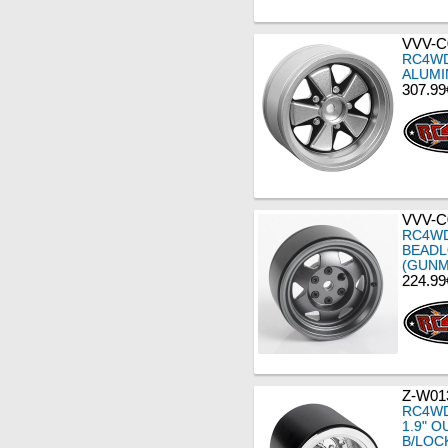
VVV-C
RC4WD
ALUMI
307.99
VVV-C
RC4WD
BEADL
(GUNM
224.99
Z-W01
RC4WD
1.9" O
B/LOC