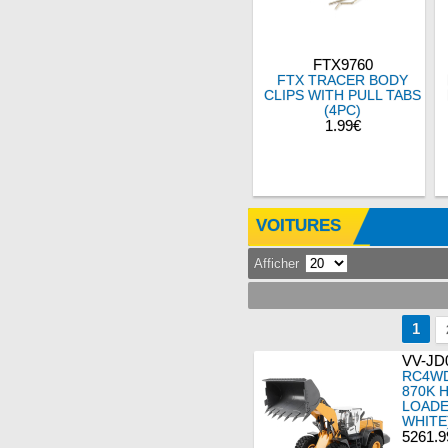
FTX9760
FTX TRACER BODY
CLIPS WITH PULL TABS
(4PC)
1.99€
VOITURES
Afficher
1
VV-JD
RC4WD
870K 
LOADE
WHITE
5261.9