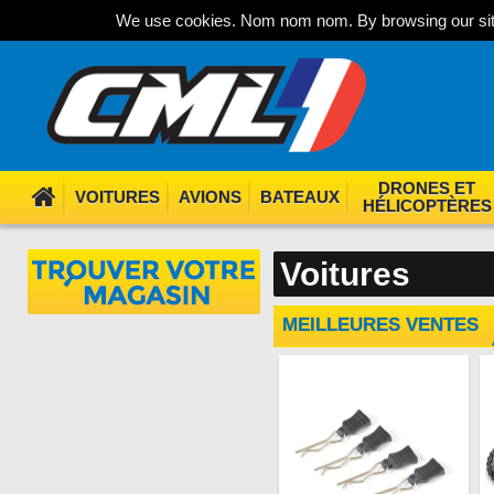
We use cookies. Nom nom nom. By browsing our site
DRONES ET
VOITURES
AVIONS
BATEAUX
HÉLICOPTÈRES
Voitures
MEILLEURES VENTES