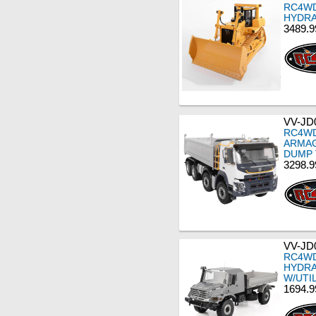
RC4WD
HYDRA
3489.9
VV-JD
RC4WD
ARMA
DUMP 
3298.9
VV-JD
RC4WD
HYDRA
W/UTI
1694.9