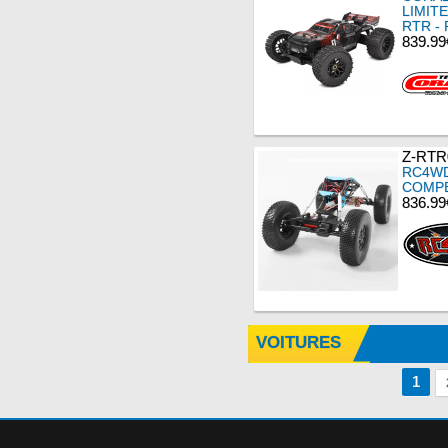
LIMIT
RTR -
839.99
Z-RTR
RC4WD
COMPE
836.99
VOITURES
1