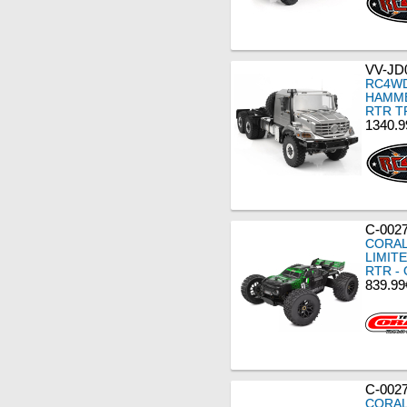
VV-JD
RC4WD
HAMME
RTR T
1340.9
C-002
CORAL
LIMIT
RTR -
839.99
C-002
CORAL