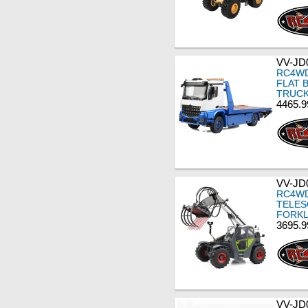
VV-JD
RC4WD
FLAT 
TRUC
4465.9
VV-JD
RC4WD
TELES
FORKL
3695.9
VV-JD