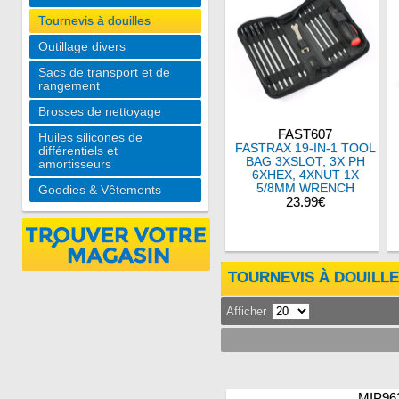
Tournevis à douilles
Outillage divers
Sacs de transport et de
rangement
Brosses de nettoyage
FAST607
Huiles silicones de
FASTRAX 19-IN-1 TOOL
différentiels et
BAG 3XSLOT, 3X PH
amortisseurs
6XHEX, 4XNUT 1X
5/8MM WRENCH
Goodies & Vêtements
23.99€
TOURNEVIS À DOUILL
Afficher
MIP96