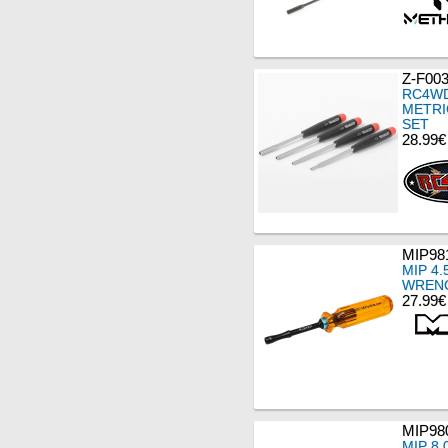
Z-F00
RC4WD
METRI
SET
28.99€
MIP98
MIP 4
WRENC
27.99€
MIP98
MIP 8