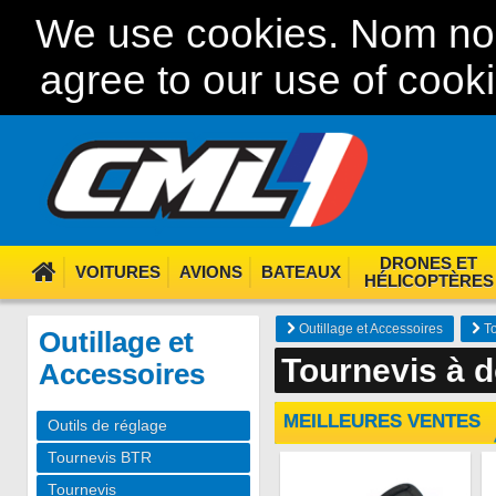
We use cookies. Nom nom
agree to our use of cook
DRONES ET
VOITURES
AVIONS
BATEAUX
HÉLICOPTÈRES
Outillage et Accessoires
To
Outillage et
Tournevis à d
Accessoires
MEILLEURES VENTES
Outils de réglage
Tournevis BTR
Tournevis