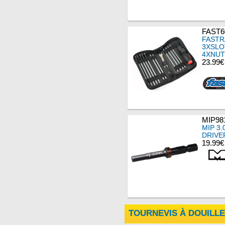
FAST6
FASTR
3XSLO
4XNUT
23.99€
MIP98
MIP 3
DRIVE
19.99€
TOURNEVIS À DOUILL