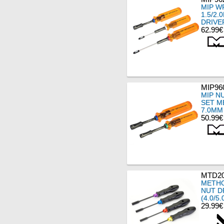
MIP W
1.5/2
DRIVE
62.99€
MIP96
MIP N
SET ME
7.0MM
50.99€
MTD2
METHO
NUT D
(4.0/5
29.99€