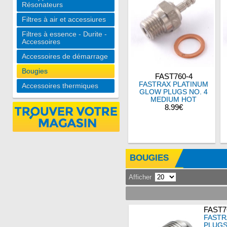
Résonateurs
Filtres à air et accessiures
Filtres à essence - Durite -
Accessoires
Accessoires de démarrage
Bougies
FAST760-4
FASTRAX PLATINUM
Accessoires thermiques
GLOW PLUGS NO. 4
MEDIUM HOT
8.99€
BOUGIES
Afficher
FAST7
FASTR
PLUGS