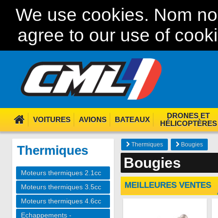
We use cookies. Nom nom
agree to our use of cook
DRONES ET
VOITURES
AVIONS
BATEAUX
HÉLICOPTÈRES
Thermiques
Bougies
Thermiques
Bougies
Moteurs thermiques 2.1cc
MEILLEURES VENTES
Moteurs thermiques 3.5cc
Moteurs thermiques 4.6cc
Echappements -