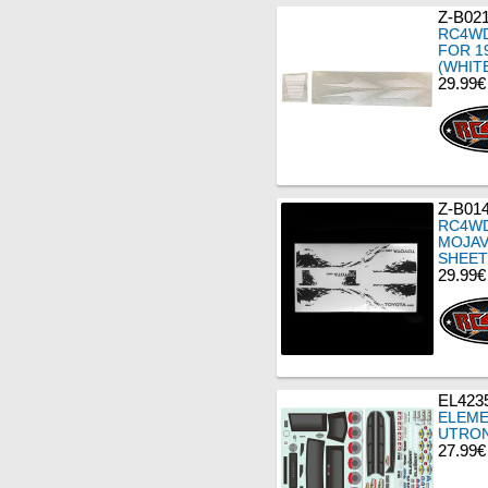
Z-B02
RC4WD
FOR 1
(WHIT
29.99€
Z-B01
RC4WD
MOJAV
SHEET
29.99€
EL423
ELEME
UTRON
27.99€