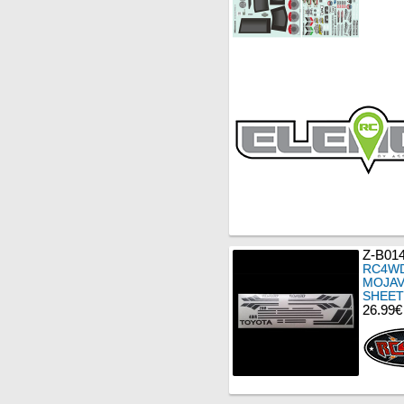
Z-B01
RC4WD
MOJAV
SHEET
26.99€