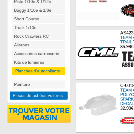
Piste 1/10e & 1/12e
Buggy 1/10e & 1/8e
Short Course
Truck 1/10e
AS423
Rock Crawlers RC
TEAM 
TRAIL
Ailerons
35.99€
Accessoires carrosserie
Kits de lumieres
Planches d'autocollants
Peinture
C-0018
TEAM 
POLYC
Pièces détachées Voitures
SPARK
DECAL
32.99€