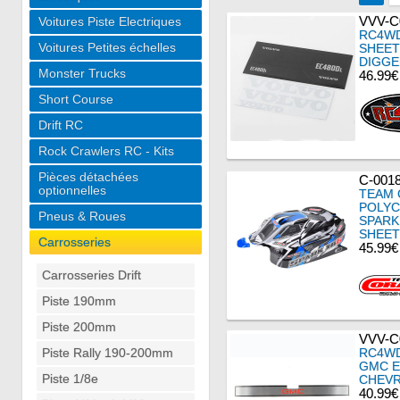
VVV-C
Voitures Piste Electriques
RC4WD
Voitures Petites échelles
SHEET
DIGGE
Monster Trucks
46.99€
Short Course
Drift RC
Rock Crawlers RC - Kits
Pièces détachées
C-0018
optionnelles
TEAM 
POLYC
Pneus & Roues
SPARK
SHEET
Carrosseries
45.99€
Carrosseries Drift
Piste 190mm
Piste 200mm
VVV-C
Piste Rally 190-200mm
RC4WD
GMC E
Piste 1/8e
CHEVR
40.99€