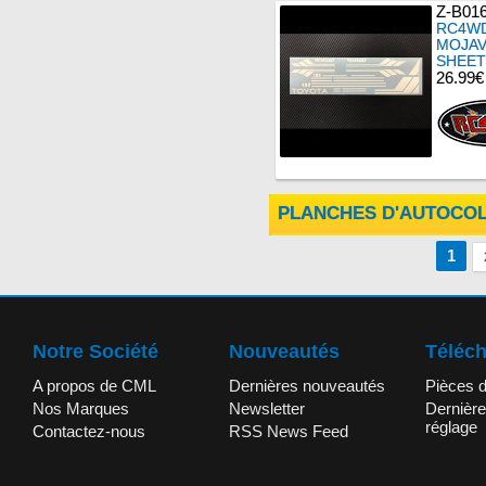
Z-B01
RC4WD
MOJAV
SHEET
26.99€
PLANCHES D'AUTOCO
1
Notre Société
Nouveautés
Téléc
A propos de CML
Dernières nouveautés
Pièces 
Nos Marques
Newsletter
Dernière
réglage
Contactez-nous
RSS News Feed