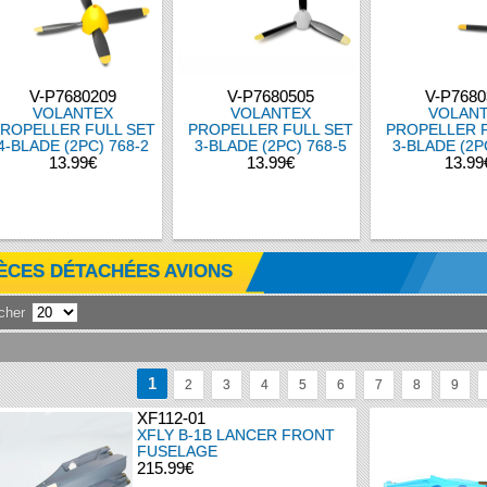
V-P7680209
V-P7680505
V-P7680
VOLANTEX
VOLANTEX
VOLAN
ROPELLER FULL SET
PROPELLER FULL SET
PROPELLER F
4-BLADE (2PC) 768-2
3-BLADE (2PC) 768-5
3-BLADE (2P
13.99€
13.99€
13.99
IÈCES DÉTACHÉES AVIONS
icher
1
2
3
4
5
6
7
8
9
XF112-01
XFLY B-1B LANCER FRONT
FUSELAGE
215.99€