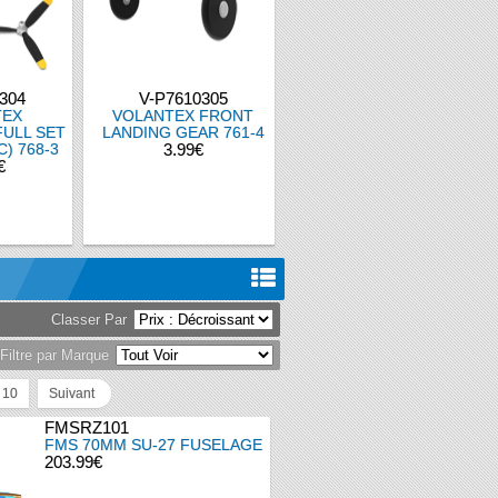
304
V-P7610305
TEX
VOLANTEX FRONT
ULL SET
LANDING GEAR 761-4
C) 768-3
3.99€
€
Classer Par
Filtre par Marque
10
Suivant
FMSRZ101
FMS 70MM SU-27 FUSELAGE
203.99€