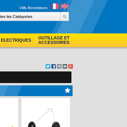
ind out more
Accept cookies
CML Revendeurs
OUTILLAGE ET
ELECTRIQUES
ACCESSOIRES