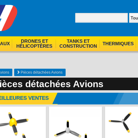
nom. By browsing our site you agree to our use of cookies.
F
DRONES ET
TANKS ET
EAUX
THERMIQUES
HÉLICOPTÈRES
CONSTRUCTION
vions
Pièces détachées Avions
ièces détachées Avions
EILLEURES VENTES