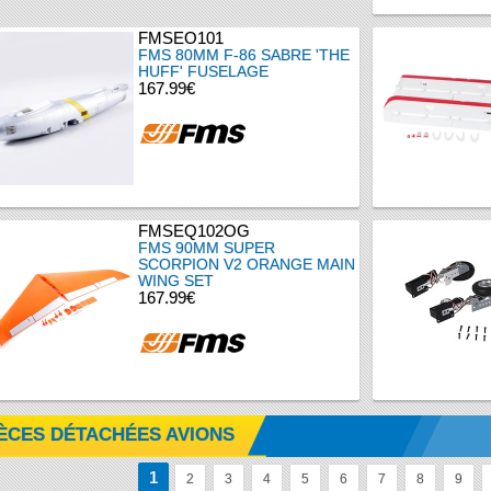
FMSEO101
FMS 80MM F-86 SABRE 'THE
HUFF' FUSELAGE
167.99€
FMSEQ102OG
FMS 90MM SUPER
SCORPION V2 ORANGE MAIN
WING SET
167.99€
IÈCES DÉTACHÉES AVIONS
1
2
3
4
5
6
7
8
9