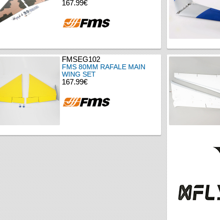
167.99€
FMSEG102
FMS 80MM RAFALE MAIN
WING SET
167.99€