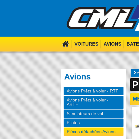
We use cookies. Nom nom 
VOITURES
AVIONS
BAT
A
Avions
P
Avions Prêts à voler - RTF
M
Avions Prêts à voler -
ARTF
Simulateurs de vol
Pilotes
Pièces détachées Avions