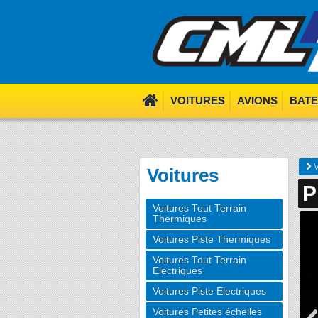
We use cookies. Nom nom 
VOITURES
AVIONS
BAT
V
Voitures
P
Voitures Tout Terrain
Thermiques
Voitures Piste Thermiques
Voitures Tout Terrain
Electriques
Voitures Piste Electriques
Voitures Petites échelles