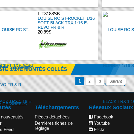
L-T3188SB
LOUISE RC ST-ROCKET 1/16
SOFT BLACK TRX 1:16 E-
REVO FR & R
20.99€
STE 1/14E MONTÉS COLLÉS
1
2
3
Suivant
utés
Téléchargements
Réseaux Sociaux
 nouveautés
Pièces détachées
Facebook
r
Dernières fiches de
Youtube
réglage
s Feed
Flickr