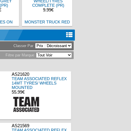
 GREY
WHEEL/TYRES
(PR)
COMPLETE (PR)
€
9.99€
Classer Par
Filtre par Marque
AS21620
TEAM ASSOCIATED REFLEX
14MT TYRES/ WHEELS
MOUNTED
55.99€
AS21569
TEAM ASSOCIATED REFLEX