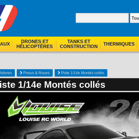
nom. By browsing our site you agree to our use of cookies.
F
DRONES ET
TANKS ET
EAUX
THERMIQUES
HÉLICOPTÈRES
CONSTRUCTION
oitures
Pneus & Roues
Piste 1/14e Montés collés
iste 1/14e Montés collés