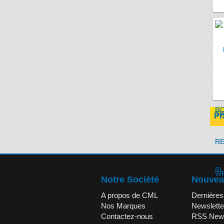
PI
Notre Société
Nouvea
A propos de CML
Dernières
Nos Marques
Newslette
Contactez-nous
RSS New