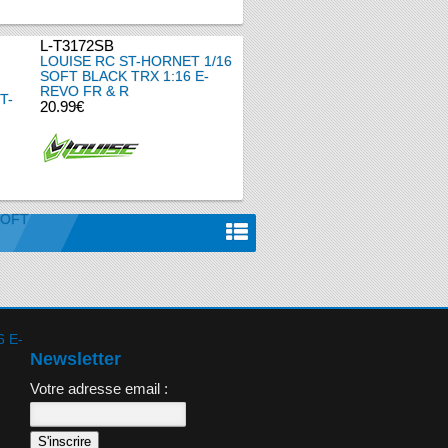
L-T3172SB
LOUISE RC ST-HORNET 1/16
SOFT BLACK TRX 1:16 E-
REVO FR & R
20.99€
Newsletter
Votre adresse email :