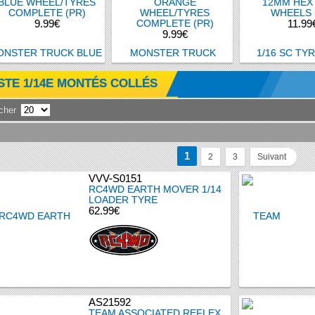
BLUE WHEEL/TYRES
ORANGE
12MM HEX
COMPLETE (PR)
WHEEL/TYRES
WHEELS 
9.99€
COMPLETE (PR)
11.99
9.99€
STE 1/14E MONTÉS COLLÉS
icher
1
2
3
Suivant
VVV-S0151
RC4WD EARTH MOVER 1/14
LOADER TYRE
62.99€
AS21592
TEAM ASSOCIATED REFLEX