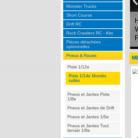
Monster Trucks
Short Course
Drift RC
 LOUISE
RANGE OF
Rock Crawlers RC - Kits
Pièces détachées
optionnelles
Pneus & Roues
M
Piste 1/12e
Piste 1/14e Montés
collés
Pneus et Jantes Piste
1/8e
Pneus et Jantes de Drift
Pneus et Jantes 1/5e
Pneus et Jantes Tout
terrain 1/8e