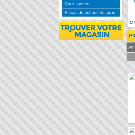
Carrosseries
Pièces détachées Voitures
PI
Aff