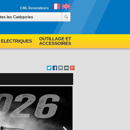
ind out more
Accept cookies
CML Revendeurs
OUTILLAGE ET
ELECTRIQUES
ACCESSOIRES