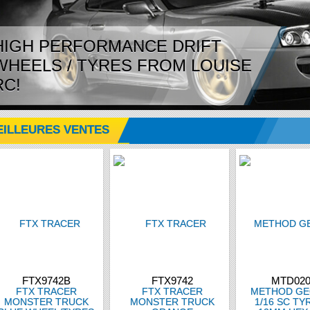
HIGH PERFORMANCE DRIFT
WHEELS / TYRES FROM LOUISE
RC!
EILLEURES VENTES
FTX9742B
FTX9742
MTD02
FTX TRACER
FTX TRACER
METHOD G
MONSTER TRUCK
MONSTER TRUCK
1/16 SC TY