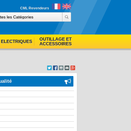
ind out more
Accept cookies
CML Revendeurs
OUTILLAGE ET
ELECTRIQUES
ACCESSOIRES
ualité