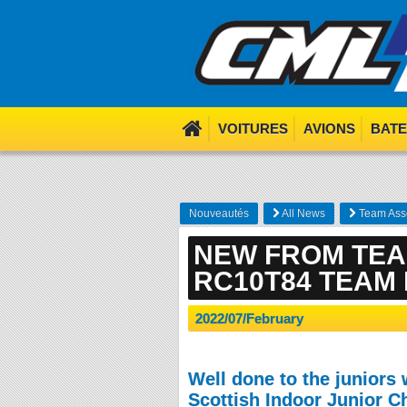
We use cookies. Nom nom 
VOITURES
AVIONS
BAT
Nouveautés
All News
Team Asso
NEW FROM TEA
RC10T84 TEAM 
2022/07/February
Well done to the juniors 
Scottish Indoor Junior 