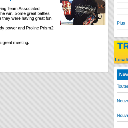
riving Team Associated
the win. Some great battles
e they were having great fun.
Plus
dy power and Proline Prism2
 a great meeting.
New
Toute
Nouve
Nouve