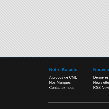
Notre Société
Nouvea
A propos de CML
Dernières
Nos Marques
Newslette
Contactez-nous
RSS New