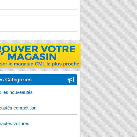
s Categories
s les nouveautés
autés compétition
autés voitures