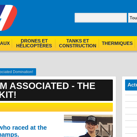
nom. By browsing our site you agree to our use of cookies.
F
DRONES ET
TANKS ET
EAUX
THERMIQUES
HÉLICOPTÈRES
CONSTRUCTION
ciated Domination!
M ASSOCIATED - THE
Act
KIT!
who raced at the
Champs.